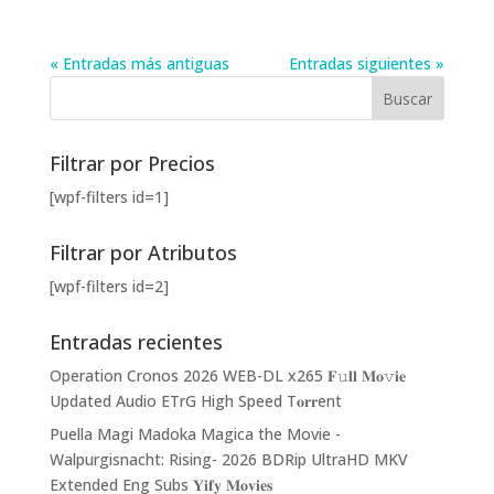
« Entradas más antiguas
Entradas siguientes »
Filtrar por Precios
[wpf-filters id=1]
Filtrar por Atributos
[wpf-filters id=2]
Entradas recientes
Operation Cronos 2026 WEB-DL x265 𝐅𝚞𝐥𝐥 𝐌𝐨𝚟𝐢𝐞
Updated Audio ETrG High Speed T𝐨𝐫𝐫ent
Puella Magi Madoka Magica the Movie -
Walpurgisnacht: Rising- 2026 BDRip UltraHD MKV
Extended Eng Subs 𝐘𝐢𝐟𝐲 𝐌𝐨𝐯𝐢𝐞𝐬