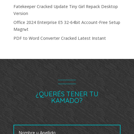
Fatekeeper Cracked Update Tiny Girl Repack Desktop
Version
Office 2024 Enterprise E5 32-64bit Account-Free Setup
Magn𝐞t
PDF to Word Converter Cracked Latest Instant
¿QUERÉS TENER TU
KAMADO?