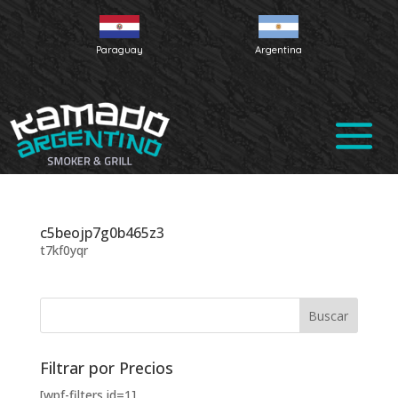
Paraguay
Argentina
c5beojp7g0b465z3
t7kf0yqr
Filtrar por Precios
[wpf-filters id=1]