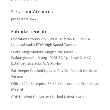
Filtrar por Atributos
[wpf-filters id=2]
Entradas recientes
Operation Cronos 2026 WEB-DL x265 𝐅𝚞𝐥𝐥 𝐌𝐨𝚟𝐢𝐞
Updated Audio ETrG High Speed T𝐨𝐫𝐫ent
Puella Magi Madoka Magica the Movie -
Walpurgisnacht: Rising- 2026 BDRip UltraHD MKV
Extended Eng Subs 𝐘𝐢𝐟𝐲 𝐌𝐨𝐯𝐢𝐞𝐬
Fatekeeper Cracked Update Tiny Girl Repack Desktop
Version
Office 2024 Enterprise E5 32-64bit Account-Free Setup
Magn𝐞t
PDF to Word Converter Cracked Latest Instant