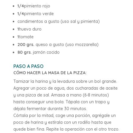
1/4
pimiento rojo
1/4
pimiento verde
condimentos a gusto (uso sal y pimienta)
1
huevo duro
1
tomate
200 grs.
queso a gusto (uso mozzarella)
80 grs.
jamón cocido
PASO A PASO
CÓMO HACER LA MASA DE LA PIZZA:
Tamizar la harina y la levadura sobre un bol grande.
Agregar un poco de agua, dos cucharadas de aceite
y una pizca de sal. Amasa a mano (6-8 minutos)
hasta conseguir una bola. Tápala con un trapo y
déjala fermentar durante 30 minutos.
Córtala por la mitad, coge una porción, agrégale un
poco de harina y estírala con un rodillo hasta que
quede bien fina. Repite la operación con el otro trozo.