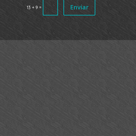
Enviar
=
13 + 9