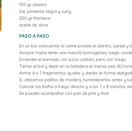
100 gr cilantro
Sal, pimienta negra y curry
200 gr Manteca
aceite de oliva
PASO A PASO
En un bol colocamos la carne picada el cilantro, perejil y 
Amasar hasta tener una mezcla homogénea, luego condimen
Encender el kamado con poco carbón, pero con fuego.
Tamar el bol y dejar en la heladera al menos seis (6) hor
Armar 6 o 7 fragmentos iguales y darles la forma alargad
Si utilizamos palillos de madera, humedecerlos antes y lu
Colocar los Kafta a fuego directo y a los 7 u 8 minutos dar
Se pueden acompañar con pan de pita y Aioli