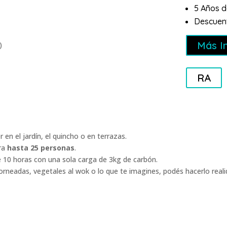
5 Años d
Descuent
Más I
)
RA
 en el jardín, el quincho o en terrazas.
ara
hasta 25 personas
.
e 10 horas con una sola carga de 3kg de carbón.
orneadas, vegetales al wok o lo que te imagines, podés hacerlo real