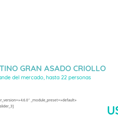
ESORIOS
RECETAS
RECURSOS
KAMADOTIPS
BLOG
INO GRAN ASADO CRIOLLO
nde del mercado, hasta 22 personas
der_version=»4.6.0″ _module_preset=»default»
U
lider_3]