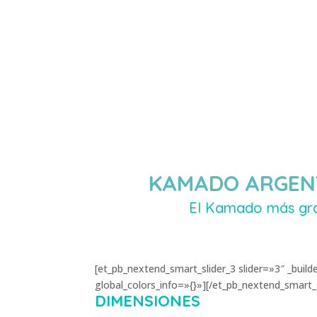
URUGUAY
MODELOS
TIENDA
ACC
KAMADO ARGENT
El Kamado más gra
[et_pb_nextend_smart_slider_3 slider=»3″ _buil
global_colors_info=»{}»][/et_pb_nextend_smart_s
DIMENSIONES