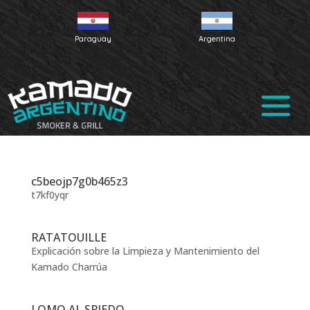
Paraguay
Argentina
c5beojp7g0b465z3
t7kf0yqr
RATATOUILLE
Explicación sobre la Limpieza y Mantenimiento del
Kamado Charrúa
LOMO AL SPIEDO