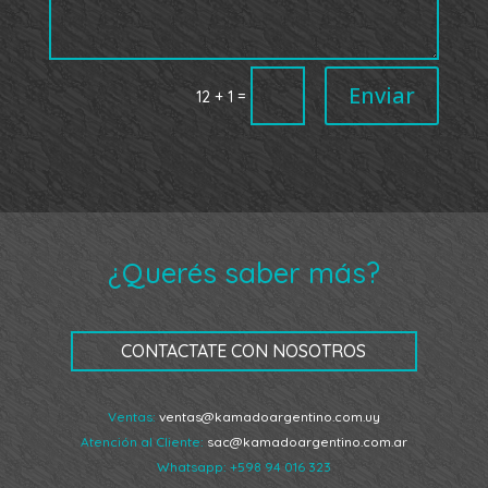
Enviar
=
12 + 1
¿Querés saber más?
CONTACTATE CON NOSOTROS
Ventas:
ventas@kamadoargentino.com.uy
Atención al Cliente:
sac@kamadoargentino.com.ar
Whatsapp:
+598 94 016 323