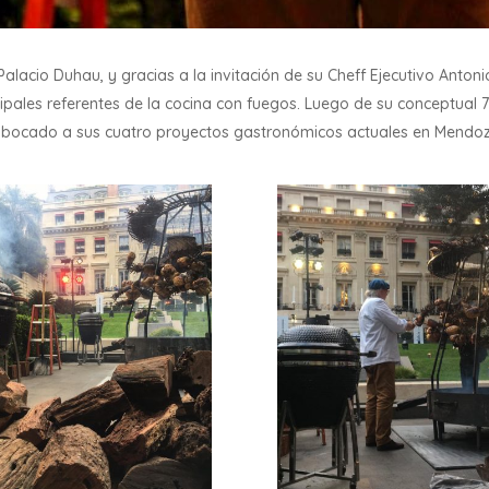
alacio Duhau, y gracias a la invitación de su Cheff Ejecutivo Antoni
cipales referentes de la cocina con fuegos. Luego de su conceptual 7
abocado a sus cuatro proyectos gastronómicos actuales en Mendoza