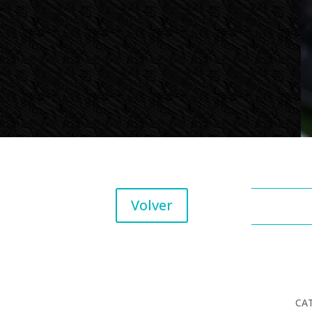
Volver
CA